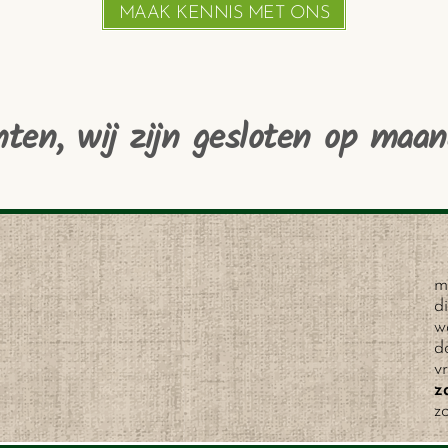
MAAK KENNIS MET ONS
nten, wij zijn gesloten op maan
m
d
w
d
vr
z
z