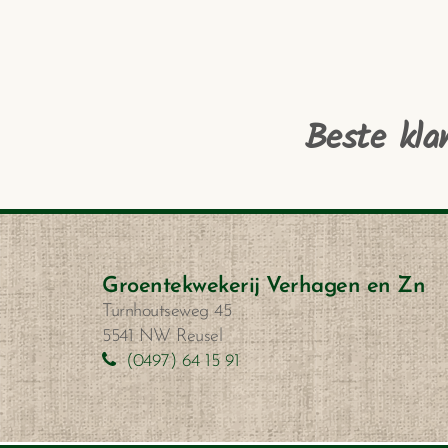
Beste kla
Groentekwekerij Verhagen en Zn
Turnhoutseweg 45
5541 NW Reusel
(0497) 64 15 91